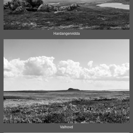
Hardangervidda
Valhovd