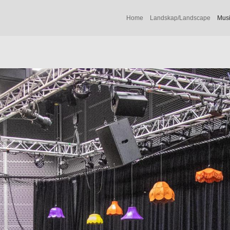
Home
Landskap/Landscape
Musi
 er utvalgte bilder fra lydprøver og konserter med forskjellige band, a
bsolutt forlag 2021)
com)