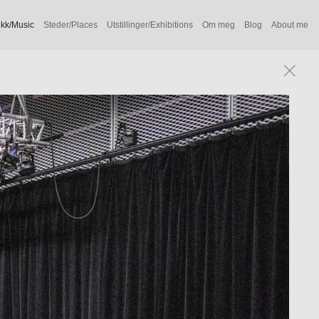
kk/Music
Steder/Places
Utstillinger/Exhibitions
Om meg
Blog
About me
lle ledet av Gard. Flere bilder finnes i bøkene