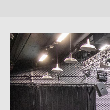
Gard Nilssen var Artist in Residence under Moldejazz 2019. Her
Fra miraklet til templet (Johan Hauknes og Harald Opheim) (A
Gard Nilssen - Artist in Residence - Moldejazz (2019) (Blurb.