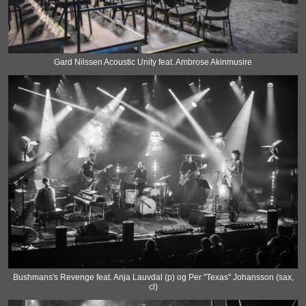
Gard Nilssen Acoustic Unity feat. Ambrose Akinmusire
Bushmans's Revenge feat. Anja Lauvdal (p) og Per "Texas" Johansson (sax,
cl)