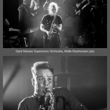
Gard Nilssen Supersonic Orchestra, Mette Rasmussen (as)