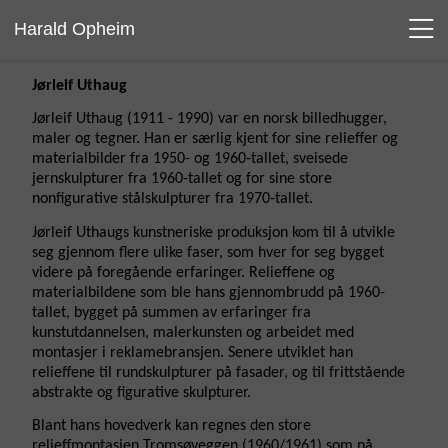
Harald Opheim
Jørleif Uthaug
Jørleif Uthaug (1911 - 1990) var en norsk billedhugger,
maler og tegner. Han er særlig kjent for sine relieffer og
materialbilder fra 1950- og 1960-tallet, sveisede
jernskulpturer fra 1960-tallet og for sine store
nonfigurative stålskulpturer fra 1970-tallet.
Jørleif Uthaugs kunstneriske produksjon kom til å utvikle
seg gjennom flere ulike faser, som hver for seg bygget
videre på foregående erfaringer. Relieffene og
materialbildene som ble hans gjennombrudd på 1960-
tallet, bygget på summen av erfaringer fra
kunstutdannelsen, malerkunsten og arbeidet med
montasjer i reklamebransjen. Senere utviklet han
relieffene til rundskulpturer på fasader, og til frittstående
abstrakte og figurative skulpturer.
Blant hans hovedverk kan regnes den store
relieffmontasjen Tromsøveggen (1960/1961) som nå