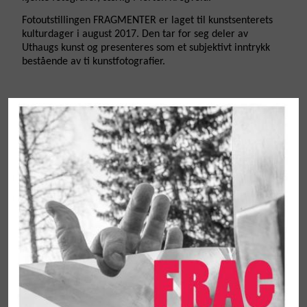
Fotoutstillingen FRAGMENTER er laget til kunstsenterets
kulturdager i august 2017. Den tar for seg deler av
Uthaugs kunst og presenteres som et subjektivt inntrykk
bestående av ti kunstfotografier.