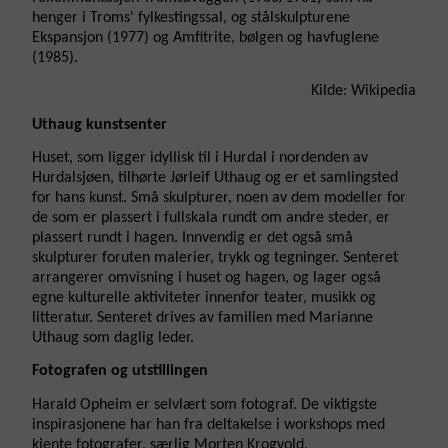
henger i Troms' fylkestingssal, og stålskulpturene
Ekspansjon (1977) og Amfitrite, bølgen og havfuglene
(1985).
Kilde: Wikipedia
Uthaug kunstsenter
Huset, som ligger idyllisk til i Hurdal i nordenden av
Hurdalsjøen, tilhørte Jørleif Uthaug og er et samlingsted
for hans kunst. Små skulpturer, noen av dem modeller for
de som er plassert i fullskala rundt om andre steder, er
plassert rundt i hagen. Innvendig er det også små
skulpturer foruten malerier, trykk og tegninger. Senteret
arrangerer omvisning i huset og hagen, og lager også
egne kulturelle aktiviteter innenfor teater, musikk og
litteratur. Senteret drives av familien med Marianne
Uthaug som daglig leder.
Fotografen og utstillingen
Harald Opheim er selvlært som fotograf. De viktigste
inspirasjonene har han fra deltakelse i workshops med
kjente fotografer, særlig Morten Krogvold.