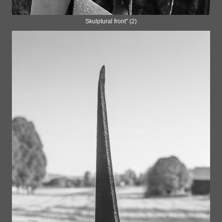
Skulptural front" (2)