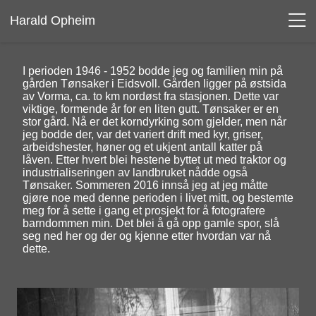
Harald Opheim
I perioden 1946 - 1952 bodde jeg og familien min på
gården Tønsaker i Eidsvoll. Gården ligger på østsida
av Vorma, ca. to km nordøst fra stasjonen. Dette var
viktige, formende år for en liten gutt. Tønsaker er en
stor gård. Nå er det korndyrking som gjelder, men når
jeg bodde der, var det variert drift med kyr, griser,
arbeidshester, høner og et ukjent antall katter på
låven. Etter hvert blei hestene byttet ut med traktor og
industrialiseringen av landbruket nådde også
Tønsaker. Sommeren 2016 innså jeg at jeg måtte
gjøre noe med denne perioden i livet mitt, og bestemte
meg for å sette i gang et prosjekt for å fotografere
barndommen min. Det blei å gå opp gamle spor, slå
seg ned her og der og kjenne etter hvordan var nå
dette.