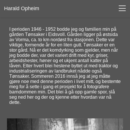
Harald Opheim
I perioden 1946 - 1952 bodde jeg og familien min på
gården Tønsaker i Eidsvoll. Gården ligger på østsida
av Vorma, ca. to km nordøst fra stasjonen. Dette var
viktige, formende år for en liten gutt. Tønsaker er en
stor gård. Nå er det korndyrking som gjelder, men når
jeg bodde der, var det variert drift med kyr, griser,
arbeidshester, høner og et ukjent antall katter på
låven. Etter hvert blei hestene byttet ut med traktor og
industrialiseringen av landbruket nådde også
Tønsaker. Sommeren 2016 innså jeg at jeg måtte
gjøre noe med denne perioden i livet mitt, og bestemte
meg for å sette i gang et prosjekt for å fotografere
barndommen min. Det blei å gå opp gamle spor, slå
seg ned her og der og kjenne etter hvordan var nå
dette.