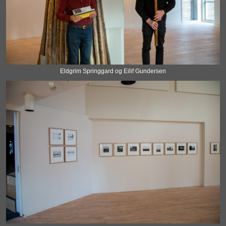
Eldgrim Springgard og Eilif Gundersen