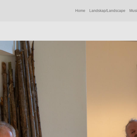
Home
Landskap/Landscape
Musi
å boka Uthus med bilder fra utstillingen.