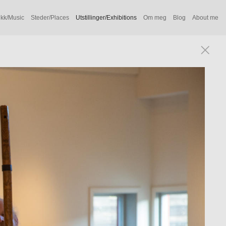
kk/Music
Steder/Places
Utstillinger/Exhibitions
Om meg
Blog
About me