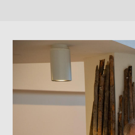
Utstillingen var sammen med Espen Dahl. Sammen laget vi ogs
Espens bilder vises ikke her.