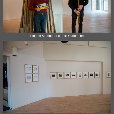
Eldgrim Springgard og Eilif Gundersen