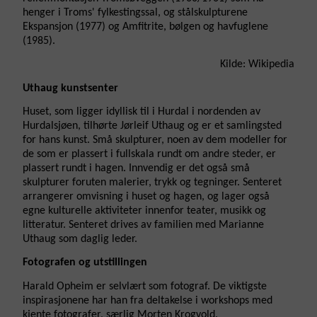
henger i Troms' fylkestingssal, og stålskulpturene
Ekspansjon (1977) og Amfitrite, bølgen og havfuglene
(1985).
Kilde: Wikipedia
Uthaug kunstsenter
Huset, som ligger idyllisk til i Hurdal i nordenden av
Hurdalsjøen, tilhørte Jørleif Uthaug og er et samlingsted
for hans kunst. Små skulpturer, noen av dem modeller for
de som er plassert i fullskala rundt om andre steder, er
plassert rundt i hagen. Innvendig er det også små
skulpturer foruten malerier, trykk og tegninger. Senteret
arrangerer omvisning i huset og hagen, og lager også
egne kulturelle aktiviteter innenfor teater, musikk og
litteratur. Senteret drives av familien med Marianne
Uthaug som daglig leder.
Fotografen og utstillingen
Harald Opheim er selvlært som fotograf. De viktigste
inspirasjonene har han fra deltakelse i workshops med
kjente fotografer, særlig Morten Krogvold.