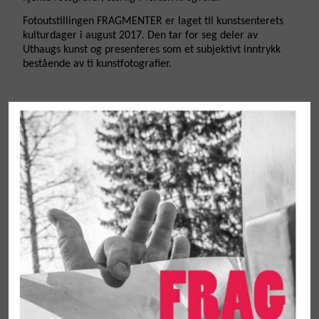
Fotoutstillingen FRAGMENTER er laget til kunstsenterets
kulturdager i august 2017. Den tar for seg deler av
Uthaugs kunst og presenteres som et subjektivt inntrykk
bestående av ti kunstfotografier.