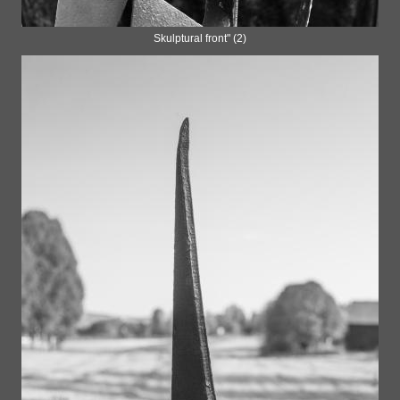
Skulptural front" (2)