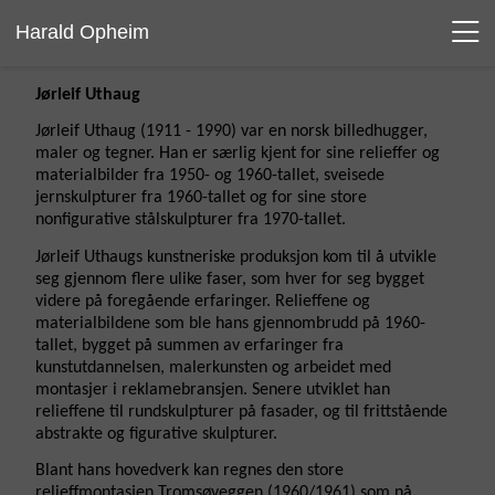
Harald Opheim
Jørleif Uthaug
Jørleif Uthaug (1911 - 1990) var en norsk billedhugger,
maler og tegner. Han er særlig kjent for sine relieffer og
materialbilder fra 1950- og 1960-tallet, sveisede
jernskulpturer fra 1960-tallet og for sine store
nonfigurative stålskulpturer fra 1970-tallet.
Jørleif Uthaugs kunstneriske produksjon kom til å utvikle
seg gjennom flere ulike faser, som hver for seg bygget
videre på foregående erfaringer. Relieffene og
materialbildene som ble hans gjennombrudd på 1960-
tallet, bygget på summen av erfaringer fra
kunstutdannelsen, malerkunsten og arbeidet med
montasjer i reklamebransjen. Senere utviklet han
relieffene til rundskulpturer på fasader, og til frittstående
abstrakte og figurative skulpturer.
Blant hans hovedverk kan regnes den store
relieffmontasjen Tromsøveggen (1960/1961) som nå